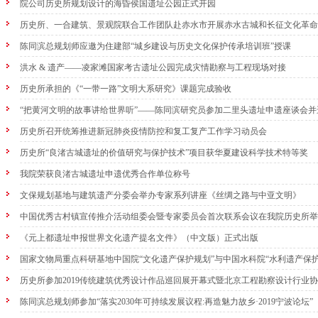
院公司历史所规划设计的海昏侯国遗址公园正式开园
历史所、一合建筑、景观院联合工作团队赴赤水市开展赤水古城和长征文化革命
陈同滨总规划师应邀为住建部“城乡建设与历史文化保护传承培训班”授课
洪水 & 遗产——凌家滩国家考古遗址公园完成灾情勘察与工程现场对接
历史所承担的《“一带一路”文明大系研究》课题完成验收
“把黄河文明的故事讲给世界听”——陈同滨研究员参加二里头遗址申遗座谈会并
历史所召开统筹推进新冠肺炎疫情防控和复工复产工作学习动员会
历史所“良渚古城遗址的价值研究与保护技术”项目获华夏建设科学技术特等奖
我院荣获良渚古城遗址申遗优秀合作单位称号
文保规划基地与建筑遗产分委会举办专家系列讲座《丝绸之路与中亚文明》
中国优秀古村镇宣传推介活动组委会暨专家委员会首次联系会议在我院历史所举
《元上都遗址申报世界文化遗产提名文件》（中文版）正式出版
国家文物局重点科研基地中国院“文化遗产保护规划”与中国水科院“水利遗产保
历史所参加2019传统建筑优秀设计作品巡回展开幕式暨北京工程勘察设计行业
陈同滨总规划师参加“落实2030年可持续发展议程:再造魅力故乡·2019宁波论坛”