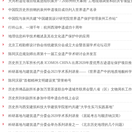
大河村遗址项目组紧急组织展开“7.20郑州特大暴雨”工地现场调查和防洪专项提
中国院历史所担纲的泉州申遗项目成功列入世界遗产名录
中国院与泉州共建“中国建筑设计研究院世界遗产保护管理泉州工作站”
行吟山水、一湖千年：杭州西湖申遗成功十周年
地理信息科学技术概述及其在文化遗产保护中的应用
北京工程勘察设计协会传统建筑分会成立大会暨首届学术论坛召开
陈同滨总规划师出席第十一届工业遗产学术研讨会并发言
历史所王力军所长代表 ICOMOS CHINA 出席2020年度优秀古迹遗址保护项目
科研基地与建筑遗产分委会2021学术系列讲座——《世界遗产中的地质地貌科
陈同滨获“首都精神文明建设奖”荣誉称号
历史所傅晶副所长参加万里茶道联合申遗城市联席会暨八省（区）文物局长工作
历史所刘剑副所长参加中塔申遗合作线上会议
历史所与西安建筑科技大学建筑学院签约共建“大学生实习实践基地”
科研基地与建筑遗产分委会2020学术系列讲座 《居延考古与额济纳汉简》
科研基地与建筑遗产分委会举办系列讲座之一 《北京历史地理的几个问题》