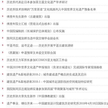
历史所代表赴日本参加茶主题文化遗产学术研讨
历史所技术担纲的“万里茶道”文化线路列入中国世界文化遗产预备名单
傅熹年先生新作《古建撷英》出版
傅熹年院士汇校《营造法式合校本》出版
中国院编制的《长城保护总体规划》公布实施
陈同滨总规划师当选中国文物学会副会长
平遥寻踪、追寻足迹——历史所开展平遥古建筑调研
《西夏陵》申遗预审文本提交至联合国
历史所王力军所长参加ICOMOS亚太地区工作会
中国2019年世界文化遗产申报项目《良渚古城遗址》完成国际专家现场验收
建筑遗产&基地讲座2018-2：城市建成遗产概念的生成及其启示
建筑遗产&基地讲座2018-1：中国城市起源阶段的空间规划特征研究
我院陈同滨总规划师应邀参加第四届“早期聚落与城市”学术论坛
历史所孙大章先生新作《中国佛教建筑》出版
遗产事业、继往开来——中国建筑设计院建筑历史研究所2018年4月18日国际