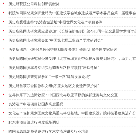
历史所获院公司科技创新贡献奖
我院陈同滨总规划师受聘为中国建筑学会城乡建成遗产学术委员会第一届理事会
历史所受理主持“良渚古城遗址”申报世界文化遗产项目咨询
历史所陈同滨研究员应邀参加“《长城保护条例》颁布10周年纪念展暨学术研讨会
历史所陈同滨研究员参加“中国第七届工业遗产学术研讨会”
历史所课题“《国保单位保护规划编制要求》修编”汇聚全国专家研讨
历史所陈同滨研究员受邀受理《北京长城文化带保护发展规划研究》，助力北京
历史所陈同滨率考察组实地调查丝路拓展项目“居延遗址”
历史所陈同滨研究员参加“‘一带一路’建筑发展论坛”
历史所首获联合国教科文组织“亚太地区文化遗产保护奖”
世界体系下的边际效应：中国西北与欧亚草原的族群迁徙与文化交互
良渚遗产申遗项目获国家高度重视
文化遗产保护规划国家文物局重点科研基地、中国建筑设计院科技委建筑遗产分
黔东南项目组进行深度现场调研
陈同滨总规划师受邀进行学术交流演讲及行业培训