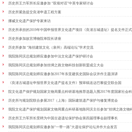
历史所王力军所长应邀参加 “双墙对话”中英专家研讨会
历史所紧急提交良渚申遗工程方案
挪威文化遗产保护专家来访
历史所承担的2019年中国申报世界文化遗产项目《良渚古城遗址》提名文件正
历史所参加故宫博物院单院长讲座
历史所参加 “海丝建筑文化（泉州）高端论坛”学术交流
我院陈同滨总规划师应邀参加中法文化遗产保护研讨会
我院陈同滨总规划师参加丝绸之路文物科技创新联盟成立大会
我院陈同滨总规划师应邀参加2017年东亚建筑史国际会议并作主题演讲
《良渚古城遗址申报世界文化遗产提名文件》预审稿送达巴黎提交联合国
院文化遗产保护规划国家文物局重点科研基地推荐选题入围2017年度国家社会
历史所与规划院联合参展2017（上海）国际建筑遗产保护与修复博览会
我院文化遗产保护规划国家文物局重点科研基地陈同滨主任参加“丝绸之路文物
历史所王力军所长受聘为中国古迹遗址保护协会第四届理事会副理事长
我院陈同滨总规划师应邀参加“一带一路”大遗址保护论坛并作大会发言