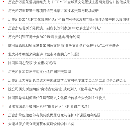
历史所万里茶道项目组完成《ICOMOS全球茶文化景观主题研究报告》阶段成
历史所万里茶道申遗项目组完成蒙古国技术交流与现场调研
历史所参加“乡村文化景观的遗产价值与可持续发展”国际研讨会暨中国风景园
历史所名誉所长陈同滨、副所长刘剑参加"中欧乡土遗产论坛"
历史所刘翔宇博士参加2019·科技盛典-青年论坛
陈同滨总规划师应邀参加国家文物局“亚洲文化遗产保护行动”工作推进会
北大孙华教授来院主讲《城市考古的几个问题》
陈同滨同志荣获“央企楷模”称号
历史所参加首届平遥文化遗产国际交流周
历史所王力军所长当选为中国建筑学会古村镇专业委员会第二届理事会副会长
院公司历史所担纲的“良渚古城遗址”成功列入《世界遗产名录》
陈同滨总规划师担任住建部历史文化保护传承专委会副主任委员
良渚古城遗址被国际机构“推荐列入”《世界遗产名录》
历史所承担住建部有关传统民居研究与保护3个课题顺利结题
大遗址保护规划规范获华夏建设科学技术奖